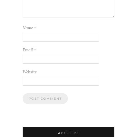
Name
*
Email
*
Website
ABOUT ME