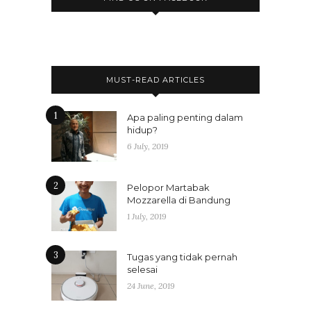
MUST-READ ARTICLES
1
Apa paling penting dalam
hidup?
6 July, 2019
2
Pelopor Martabak
Mozzarella di Bandung
1 July, 2019
3
Tugas yang tidak pernah
selesai
24 June, 2019