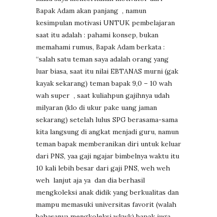
Bapak Adam akan panjang
, namun
kesimpulan motivasi UNTUK pembelajaran
saat itu adalah : pahami konsep, bukan
memahami rumus, Bapak Adam berkata :
“salah satu teman saya adalah orang yang
luar biasa, saat itu nilai EBTANAS murni (gak
kayak sekarang) teman bapak 9,0 – 10 wah
wah super
, saat kuliahpun gajihnya udah
milyaran (klo di ukur pake uang jaman
sekarang) setelah lulus SPG berasama-sama
kita langsung di angkat menjadi guru, namun
teman bapak memberanikan diri untuk keluar
dari PNS, yaa gaji ngajar bimbelnya waktu itu
10 kali lebih besar dari gaji PNS, weh weh
weh
lanjut aja ya
dan dia berhasil
mengkoleksi anak didik yang berkualitas dan
mampu memasuki universitas favorit (walah
bahasanya mengkoleksi wkwk) bapak juga